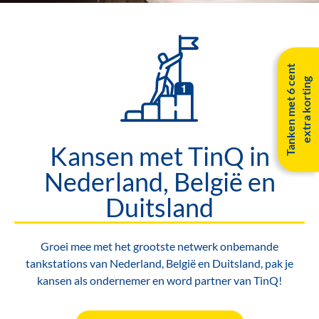
T
a
n
k
e
n
m
e
t
6
c
e
n
t
e
x
t
r
a
k
o
r
t
i
n
g
Kansen met TinQ in
Nederland, België en
Duitsland
Groei mee met het grootste netwerk onbemande
tankstations van Nederland, België en Duitsland, pak je
kansen als ondernemer en word partner van TinQ!