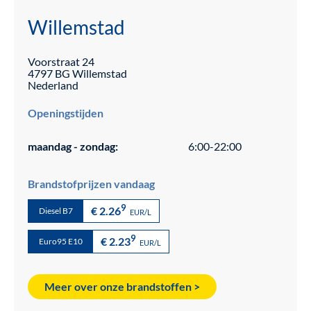
Willemstad
Voorstraat
24
4797 BG
Willemstad
Nederland
Openingstijden
maandag - zondag:
6:00-22:00
Brandstofprijzen vandaag
9
€ 2.26
Diesel B7
EUR/L
9
€ 2.23
Euro95 E10
EUR/L
Meer over onze brandstoffen >