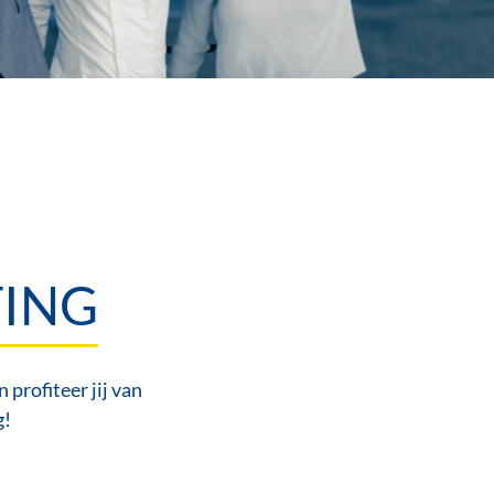
TING
rofiteer jij van
g!