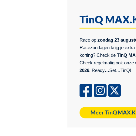
TinQ MAX.K
Race op
zondag 23 augus
Racezondagen krijg je extra 
korting? Check de
TinQ MA
Check regelmatig ook onze w
2026
.
Ready…Set…TinQ!
Meer TinQ MAX.