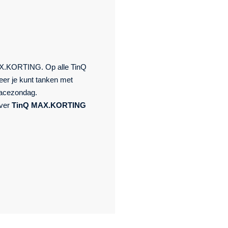
MAX.KORTING. Op alle TinQ
eer je kunt tanken met
Racezondag.
over
TinQ MAX.KORTING