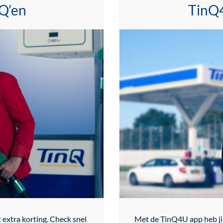
Q’en
TinQ4
xtra korting. Check snel
Met de TinQ4U app heb jij