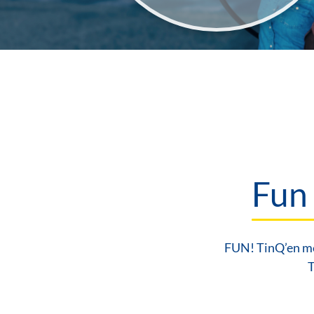
Fun
FUN! TinQ’en me
T