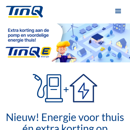
Overslaan
en
naar
de
inhoud
gaan
Nieuw! Energie voor thuis
én extra korting op