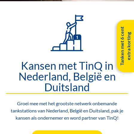
T
a
n
k
e
n
m
e
t
6
c
e
n
t
e
x
t
r
a
k
o
r
t
i
n
g
Kansen met TinQ in
Nederland, België en
Duitsland
Groei mee met het grootste netwerk onbemande
tankstations van Nederland, België en Duitsland, pak je
kansen als ondernemer en word partner van TinQ!