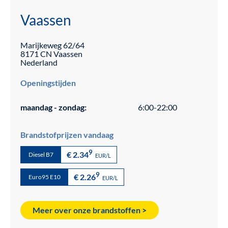
Vaassen
Marijkeweg
62/64
8171 CN
Vaassen
Nederland
Openingstijden
maandag - zondag:
6:00-22:00
Brandstofprijzen vandaag
9
€ 2.34
Diesel B7
EUR/L
9
€ 2.26
Euro95 E10
EUR/L
Meer over onze brandstoffen >