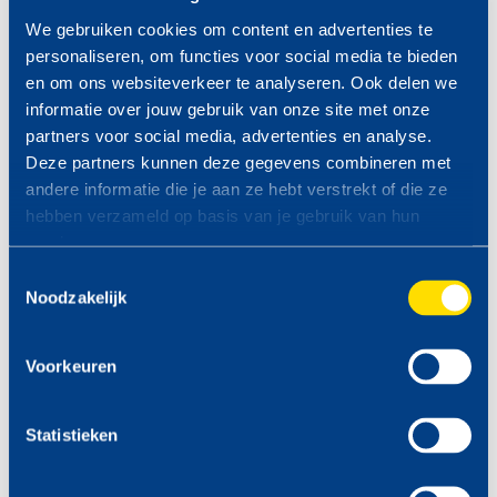
We gebruiken cookies om content en advertenties te
personaliseren, om functies voor social media te bieden
en om ons websiteverkeer te analyseren. Ook delen we
Aansprakelijkheid:
Brandstoffen en prijzen kunnen op elk
informatie over jouw gebruik van onze site met onze
moment wijzigen zonder voorafgaande mededeling van TinQ
partners voor social media, advertenties en analyse.
Nederland B.V. Alle prijzen zijn onder voorbehoud van
Deze partners kunnen deze gegevens combineren met
tekstfouten. Voor de gevolgen van tekstfouten wordt geen
andere informatie die je aan ze hebt verstrekt of die ze
aansprakelijkheid aanvaard. Bij tekstfouten is TinQ Nederland
hebben verzameld op basis van je gebruik van hun
B.V. niet verplicht het betreffende product of de betreffende
services.
producten volgens de foutieve prijs/prijzen te leveren.
Toestemmingsselectie
Noodzakelijk
PROFITEER VAN DE TINQ
MAZZELDAGEN
Voorkeuren
Bekijk hier de komende
MAZZELDAGEN >
Statistieken