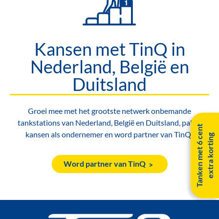
Kansen met TinQ in
Nederland, België en
Duitsland
Groei mee met het grootste netwerk onbemande
tankstations van Nederland, België en Duitsland, pak je
T
a
n
k
e
n
m
e
t
6
c
e
n
t
e
x
t
r
a
k
o
r
t
i
n
kansen als ondernemer en word partner van TinQ!
g
Word partner van TinQ