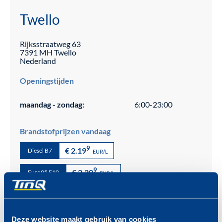
Twello
Rijksstraatweg
63
7391 MH
Twello
Nederland
Openingstijden
maandag - zondag:
6:00-23:00
Brandstofprijzen vandaag
9
€ 2.19
Diesel B7
EUR/L
9
€ 2.20
Euro95 E10
EUR/L
Meer over onze brandstoffen >
Deze website maakt gebruik van cookies