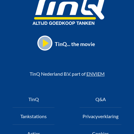
TinQ... the movie
TinQ Nederland B.V. part of
ENVIEM
Voet
TinQ
Q&A
Tankstations
Privacyverklaring
Acties
Cookies