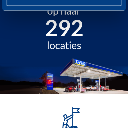
op naar
342
locaties