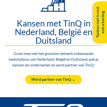
T
a
n
k
e
n
m
e
t
6
c
e
n
t
e
x
t
r
a
k
o
r
t
i
n
g
Kansen met TinQ in
Nederland, België en
Duitsland
Groei mee met het grootste netwerk onbemande
tankstations van Nederland, België en Duitsland, pak je
kansen als ondernemer en word partner van TinQ!
Word partner van TinQ