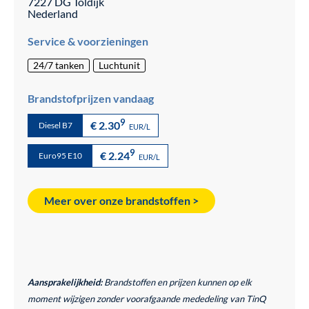
7227 DG
Toldijk
Nederland
Service & voorzieningen
24/7 tanken
Luchtunit
Brandstofprijzen vandaag
9
€ 2.30
Diesel B7
EUR/L
9
€ 2.24
Euro95 E10
EUR/L
Meer over onze brandstoffen >
Aansprakelijkheid:
Brandstoffen en prijzen kunnen op elk
moment wijzigen zonder voorafgaande mededeling van TinQ