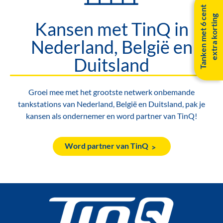
T
a
n
k
e
n
m
e
t
6
c
e
n
t
e
x
t
r
a
k
o
r
t
i
n
g
Kansen met TinQ in
Nederland, België en
Duitsland
Groei mee met het grootste netwerk onbemande
tankstations van Nederland, België en Duitsland, pak je
kansen als ondernemer en word partner van TinQ!
Word partner van TinQ