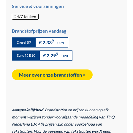
Service & voorzieningen
24/7 tanken
Brandstofprijzen vandaag
9
€ 2.33
Diesel B7
EUR/L
9
€ 2.29
Euro95 E10
EUR/L
Meer over onze brandstoffen >
Aansprakelijkheid:
Brandstoffen en prijzen kunnen op elk
moment wijzigen zonder voorafgaande mededeling van TinQ
Nederland B.V. Alle prijzen zijn onder voorbehoud van
tekstfouten. Voor de gevolgen van tekstfouten wordt geen