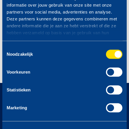
informatie over jouw gebruik van onze site met onze
aansprakelijkheid aanvaard. Bij tekstfouten is TinQ Nederland
partners voor social media, advertenties en analyse.
B.V. niet verplicht het betreffende product of de betreffende
Deze partners kunnen deze gegevens combineren met
producten volgens de foutieve prijs/prijzen te leveren.
andere informatie die je aan ze hebt verstrekt of die ze
hebben verzameld op basis van je gebruik van hun
PROFITEER VAN DE TINQ
services.
MAZZELDAGEN
Toestemmingsselectie
Bekijk hier de komende
Noodzakelijk
MAZZELDAGEN >
Voorkeuren
Statistieken
op naar
339
Marketing
locaties