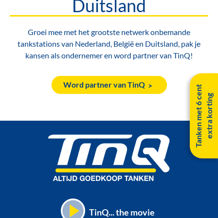
Duitsland
Groei mee met het grootste netwerk onbemande
tankstations van Nederland, België en Duitsland, pak je
kansen als ondernemer en word partner van TinQ!
Word partner van TinQ
T
a
n
k
e
n
m
e
t
6
c
e
n
t
e
x
t
r
a
k
o
r
t
i
n
g
TinQ... the movie