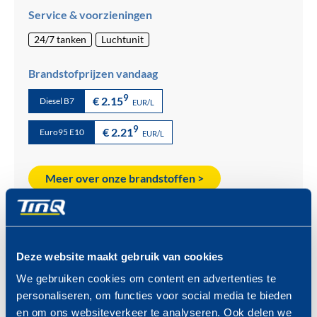
Service & voorzieningen
24/7 tanken
Luchtunit
Brandstofprijzen vandaag
9
€ 2.15
Diesel B7
EUR/L
9
€ 2.21
Euro95 E10
EUR/L
Meer over onze brandstoffen >
Deze website maakt gebruik van cookies
Aansprakelijkheid:
Brandstoffen en prijzen kunnen op elk
We gebruiken cookies om content en advertenties te
moment wijzigen zonder voorafgaande mededeling van TinQ
personaliseren, om functies voor social media te bieden
Nederland B.V. Alle prijzen zijn onder voorbehoud van
en om ons websiteverkeer te analyseren. Ook delen we
tekstfouten. Voor de gevolgen van tekstfouten wordt geen