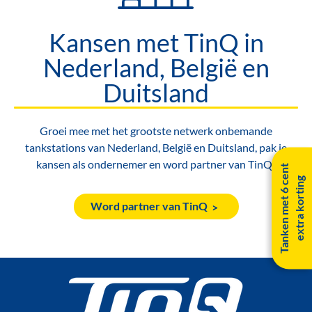
Kansen met TinQ in
Nederland, België en
Duitsland
Groei mee met het grootste netwerk onbemande
tankstations van Nederland, België en Duitsland, pak je
kansen als ondernemer en word partner van TinQ!
T
a
n
k
e
n
m
e
t
6
c
e
n
t
e
x
t
r
a
k
o
r
t
i
n
g
Word partner van TinQ