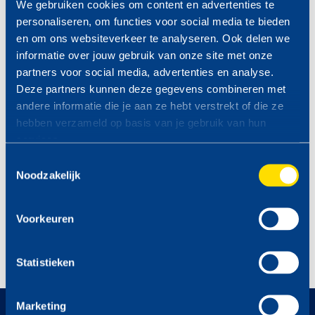
We gebruiken cookies om content en advertenties te
personaliseren, om functies voor social media te bieden
Aansprakelijkheid:
Brandstoffen en prijzen kunnen op elk
en om ons websiteverkeer te analyseren. Ook delen we
moment wijzigen zonder voorafgaande mededeling van TinQ
informatie over jouw gebruik van onze site met onze
Nederland B.V. Alle prijzen zijn onder voorbehoud van
partners voor social media, advertenties en analyse.
tekstfouten. Voor de gevolgen van tekstfouten wordt geen
Deze partners kunnen deze gegevens combineren met
aansprakelijkheid aanvaard. Bij tekstfouten is TinQ Nederland
andere informatie die je aan ze hebt verstrekt of die ze
B.V. niet verplicht het betreffende product of de betreffende
hebben verzameld op basis van je gebruik van hun
producten volgens de foutieve prijs/prijzen te leveren.
services.
Toestemmingsselectie
PROFITEER VAN DE TINQ
Noodzakelijk
MAZZELDAGEN
Bekijk hier de komende
Voorkeuren
MAZZELDAGEN >
Statistieken
Marketing