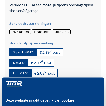
Verkoop LPG alleen mogelijk tijdens openingstijden
shop en/of garage
Service & voorzieningen
24/7 tanken
Highspeed
Luchtunit
Brandstofprijzen vandaag
9
€ 2.36
Superplus 98 E5
EUR/L
9
€ 2.17
Diesel B7
EUR/L
9
€ 2.08
Euro95 E10
EUR/L
Meer over onze brandstoffen >
Deze website maakt gebruik van cookies