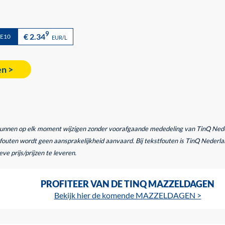
9
€ 2.34
 E10
EUR/L
en >
kunnen op elk moment wijzigen zonder voorafgaande mededeling van TinQ Nederl
outen wordt geen aansprakelijkheid aanvaard. Bij tekstfouten is TinQ Nederlan
ve prijs/prijzen te leveren.
PROFITEER VAN DE TINQ MAZZELDAGEN
Bekijk hier de komende MAZZELDAGEN >