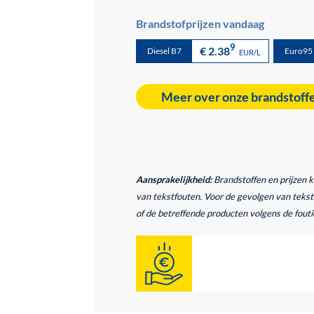
Brandstofprijzen vandaag
9
€ 2.38
Diesel B7
Euro95
EUR/L
Meer over onze brandstoff
Aansprakelijkheid:
Brandstoffen en prijzen 
van tekstfouten. Voor de gevolgen van tekstf
of de betreffende producten volgens de foutie