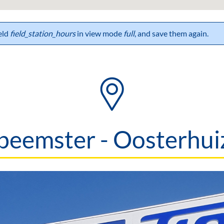
ield
field_station_hours
in view mode
full
, and save them again.
eemster - Oosterhu