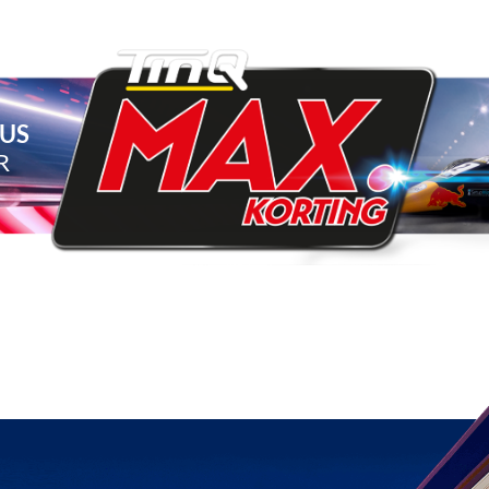
TUS
R