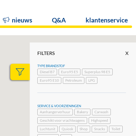
nieuws
Q&A
klantenservice
FILTERS
X
TYPE BRANDSTOF
Diesel B7
Euro95 E5
Superplus 98 E5
Euro95 E10
Petroleum
LPG
SERVICE & VOORZIENINGEN
Aanhangerverhuur
Bakery
Carwash
Geschikt voor vrachtwagens
Highspeed
Luchtunit
Quiosk
Shop
Snacks
Toilet