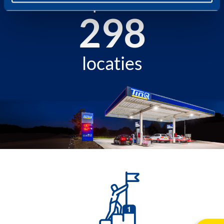
op naar
348
locaties