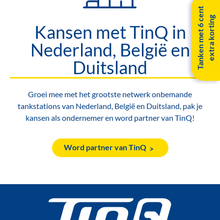
T
a
n
k
e
n
m
e
t
6
c
e
n
t
e
x
t
r
a
k
o
r
t
i
n
g
Kansen met TinQ in
Nederland, België en
Duitsland
Groei mee met het grootste netwerk onbemande
tankstations van Nederland, België en Duitsland, pak je
kansen als ondernemer en word partner van TinQ!
Word partner van TinQ