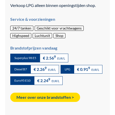
Verkoop LPG alleen binnen openingstijden shop.
Service & voorzieningen
24/7 tanken
Geschikt voor vrachtwagens
Highspeed
Luchtunit
Shop
Brandstofprijzen vandaag
9
€ 2.56
Superplus 98 E5
EUR/L
9
9
€ 2.26
€ 0.91
Diesel B7
LPG
EUR/L
EUR/L
9
€ 2.24
Euro95 E10
EUR/L
Meer over onze brandstoffen >