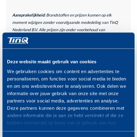
Aansprakelijkheid:
Brandstoffen en prijzen kunnen op elk
moment wijzigen zonder voorafgaande mededeling van TinQ
Nederland B.V. Alle prijzen zijn onder voorbehoud van
tekstfouten. Voor de gevolgen van tekstfouten wordt geen
aansprakelijkheid aanvaard. Bij tekstfouten is TinQ Nederland
B.V. niet verplicht het betreffende product of de betreffende
producten volgens de foutieve prijs/prijzen te leveren.
Deze website maakt gebruik van cookies
We gebruiken cookies om content en advertenties te
personaliseren, om functies voor social media te bieden
en om ons websiteverkeer te analyseren. Ook delen we
informatie over jouw gebruik van onze site met onze
partners voor social media, advertenties en analyse.
Deze partners kunnen deze gegevens combineren met
ZONDAG 23 AUGUSTUS
andere informatie die je aan ze hebt verstrekt of die ze
VAN 09.00 -19.00 UUR
hebben verzameld op basis van je gebruik van hun
services.