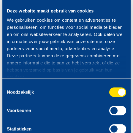
Deze website maakt gebruik van cookies
Meer over onze brandstoffen >
We gebruiken cookies om content en advertenties te
personaliseren, om functies voor social media te bieden
en om ons websiteverkeer te analyseren. Ook delen we
informatie over jouw gebruik van onze site met onze
partners voor social media, advertenties en analyse.
Aansprakelijkheid:
Brandstoffen en prijzen kunnen op elk
Deze partners kunnen deze gegevens combineren met
moment wijzigen zonder voorafgaande mededeling van TinQ
andere informatie die je aan ze hebt verstrekt of die ze
Nederland B.V. Alle prijzen zijn onder voorbehoud van
hebben verzameld op basis van je gebruik van hun
tekstfouten. Voor de gevolgen van tekstfouten wordt geen
services.
aansprakelijkheid aanvaard. Bij tekstfouten is TinQ Nederland
B.V. niet verplicht het betreffende product of de betreffende
Toestemmingsselectie
Noodzakelijk
producten volgens de foutieve prijs/prijzen te leveren.
PROFITEER VAN DE TINQ
Voorkeuren
MAZZELDAGEN
Bekijk hier de komende
Statistieken
MAZZELDAGEN >