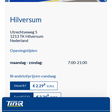
Hilversum
Utrechtseweg
5
1213 TK
Hilversum
Nederland
Openingstijden
maandag - zondag:
7:00-21:00
Brandstofprijzen vandaag
9
€ 2.29
Diesel B7
EUR/L
9
€ 2.24
Euro95 E10
EUR/L
9
€ 2.59
Superplus 98 E5
EUR/L