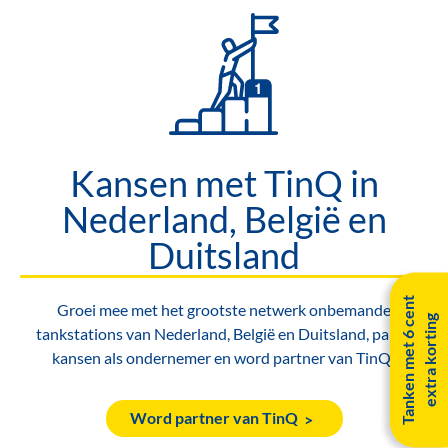
Kansen met TinQ in
Nederland, België en
Duitsland
T
a
n
k
e
n
m
e
t
6
c
e
n
t
e
x
t
r
a
k
o
r
t
i
n
Groei mee met het grootste netwerk onbemande
g
tankstations van Nederland, België en Duitsland, pak je
kansen als ondernemer en word partner van TinQ!
Word partner van TinQ