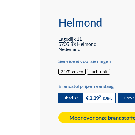
Helmond
Lagedijk
11
5705 BX
Helmond
Nederland
Service & voorzieningen
24/7 tanken
Luchtunit
Brandstofprijzen vandaag
9
€ 2.29
Diesel B7
Euro95
EUR/L
Meer over onze brandstoff