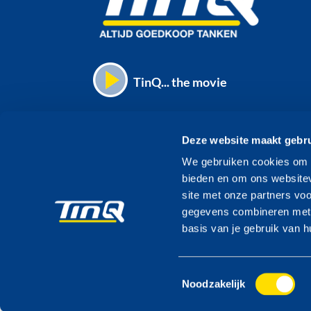
V
TinQ... the movie
Deze website maakt gebru
TinQ Nederland B.V. part of
We gebruiken cookies om c
ENVIEM
bieden en om ons websitev
site met onze partners vo
gegevens combineren met a
basis van je gebruik van h
Toestemmingsselectie
Noodzakelijk