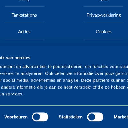
oet
Tankstations
Privacyverklaring
Acties
Cookies
Nieuws
TinQ zakelijk
ik van cookies
Klantenservice
TinQ4U
ontent en advertenties te personaliseren, om functies voor soci
erkeer te analyseren. Ook delen we informatie over jouw gebru
or social media, advertenties en analyse. Deze partners kunnen
ndere informatie die je aan ze hebt verstrekt of die ze hebben
un services.
TinQ Nederland B.V. 2026
Voorkeuren
Statistieken
Market