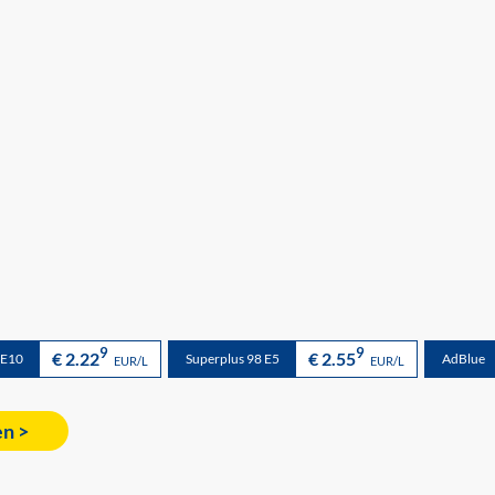
9
9
€ 2.22
€ 2.55
 E10
Superplus 98 E5
AdBlue
EUR/L
EUR/L
en >