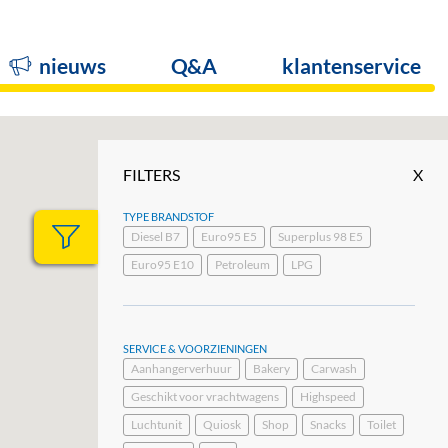
nieuws
Q&A
klantenservice
FILTERS
X
TYPE BRANDSTOF
Diesel B7
Euro95 E5
Superplus 98 E5
Euro95 E10
Petroleum
LPG
SERVICE & VOORZIENINGEN
Aanhangerverhuur
Bakery
Carwash
Geschikt voor vrachtwagens
Highspeed
Luchtunit
Quiosk
Shop
Snacks
Toilet