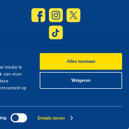
Alles toestaan
al media te
ik van onze
Weigeren
 deze
 verzameld op
ing
Details tonen