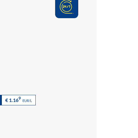
9
€ 1.16
EUR/L