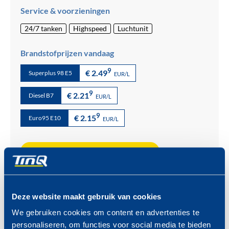
Service & voorzieningen
24/7 tanken
Highspeed
Luchtunit
Brandstofprijzen vandaag
9
€ 2.49
Superplus 98 E5
EUR/L
9
€ 2.21
Diesel B7
EUR/L
9
€ 2.15
Euro95 E10
EUR/L
Meer over onze brandstoffen >
Deze website maakt gebruik van cookies
Aansprakelijkheid:
Brandstoffen en prijzen kunnen op elk
We gebruiken cookies om content en advertenties te
moment wijzigen zonder voorafgaande mededeling van TinQ
personaliseren, om functies voor social media te bieden