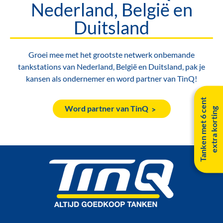
Nederland, België en
Duitsland
Groei mee met het grootste netwerk onbemande
tankstations van Nederland, België en Duitsland, pak je
kansen als ondernemer en word partner van TinQ!
T
a
n
k
e
n
m
e
t
6
c
e
n
t
e
x
t
r
a
k
o
r
t
i
n
Word partner van TinQ
g