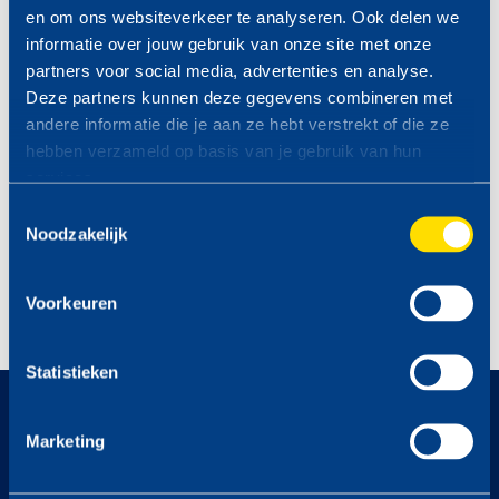
Nederland B.V. Alle prijzen zijn onder voorbehoud van
en om ons websiteverkeer te analyseren. Ook delen we
tekstfouten. Voor de gevolgen van tekstfouten wordt geen
informatie over jouw gebruik van onze site met onze
aansprakelijkheid aanvaard. Bij tekstfouten is TinQ Nederland
partners voor social media, advertenties en analyse.
B.V. niet verplicht het betreffende product of de betreffende
Deze partners kunnen deze gegevens combineren met
producten volgens de foutieve prijs/prijzen te leveren.
andere informatie die je aan ze hebt verstrekt of die ze
hebben verzameld op basis van je gebruik van hun
services.
PROFITEER VAN DE TINQ
Toestemmingsselectie
MAZZELDAGEN
Noodzakelijk
Bekijk hier de komende
MAZZELDAGEN >
Voorkeuren
Statistieken
op naar
344
Marketing