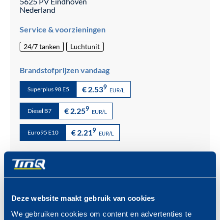
5625 PV
Eindhoven
Nederland
Service & voorzieningen
24/7 tanken
Luchtunit
Brandstofprijzen vandaag
9
€ 2.53
Superplus 98 E5
EUR/L
9
€ 2.25
Diesel B7
EUR/L
9
€ 2.21
Euro95 E10
EUR/L
Meer over onze brandstoffen >
Deze website maakt gebruik van cookies
We gebruiken cookies om content en advertenties te