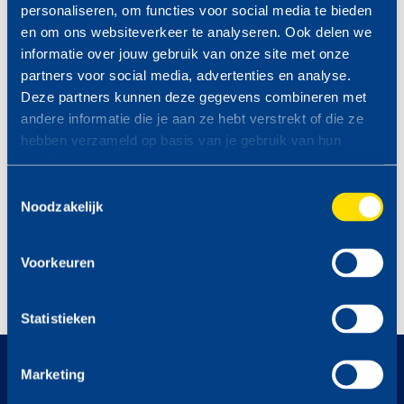
Aansprakelijkheid:
Brandstoffen en prijzen kunnen op elk
personaliseren, om functies voor social media te bieden
moment wijzigen zonder voorafgaande mededeling van TinQ
en om ons websiteverkeer te analyseren. Ook delen we
Nederland B.V. Alle prijzen zijn onder voorbehoud van
informatie over jouw gebruik van onze site met onze
tekstfouten. Voor de gevolgen van tekstfouten wordt geen
partners voor social media, advertenties en analyse.
aansprakelijkheid aanvaard. Bij tekstfouten is TinQ Nederland
Deze partners kunnen deze gegevens combineren met
B.V. niet verplicht het betreffende product of de betreffende
andere informatie die je aan ze hebt verstrekt of die ze
producten volgens de foutieve prijs/prijzen te leveren.
hebben verzameld op basis van je gebruik van hun
services.
PROFITEER VAN DE TINQ
Toestemmingsselectie
Noodzakelijk
MAZZELDAGEN
Bekijk hier de komende
MAZZELDAGEN >
Voorkeuren
Statistieken
op naar
Marketing