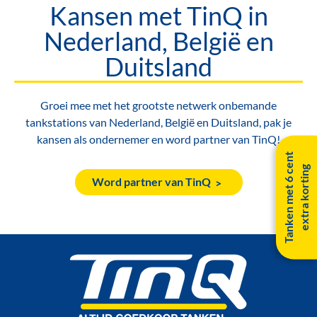
Kansen met TinQ in
Nederland, België en
Duitsland
Groei mee met het grootste netwerk onbemande
tankstations van Nederland, België en Duitsland, pak je
kansen als ondernemer en word partner van TinQ!
T
a
n
k
e
n
m
e
t
6
c
e
n
t
e
x
t
r
a
k
o
r
t
i
n
g
Word partner van TinQ