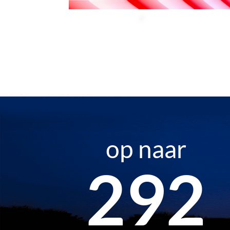
op naar
454