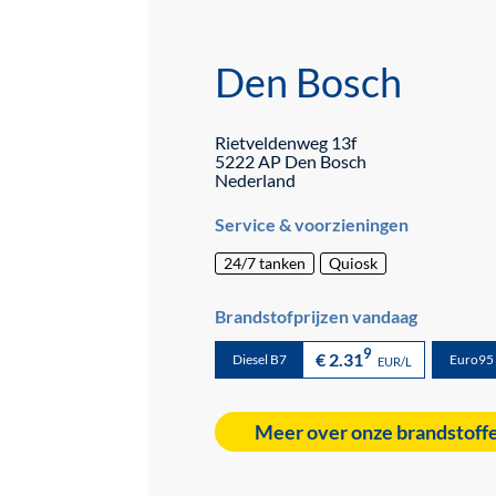
Den Bosch
Rietveldenweg
13f
5222 AP
Den Bosch
Nederland
Service & voorzieningen
24/7 tanken
Quiosk
Brandstofprijzen vandaag
9
€ 2.31
Diesel B7
Euro95
EUR/L
Meer over onze brandstoff