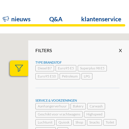
nieuws
Q&A
klantenservice
FILTERS
X
TYPE BRANDSTOF
Diesel B7
Euro95 E5
Superplus 98 E5
Euro95 E10
Petroleum
LPG
SERVICE & VOORZIENINGEN
Aanhangerverhuur
Bakery
Carwash
Geschikt voor vrachtwagens
Highspeed
Luchtunit
Quiosk
Shop
Snacks
Toilet