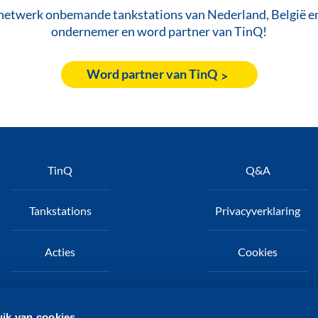
netwerk onbemande tankstations van Nederland, België en 
ondernemer en word partner van TinQ!
Word partner van TinQ
oet
TinQ
Q&A
Tankstations
Privacyverklaring
Acties
Cookies
Nieuws
TinQ zakelijk
ik van cookies