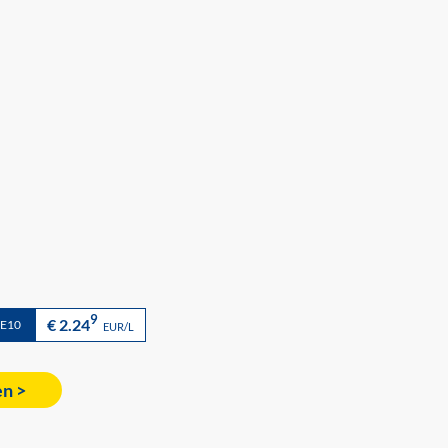
9
€ 2.24
 E10
EUR/L
en >