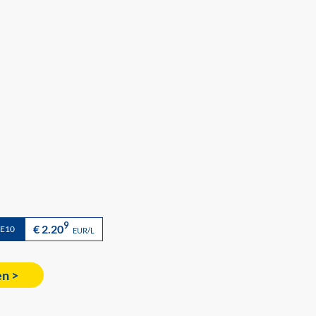
9
€ 2.20
 E10
EUR/L
en >