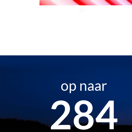
op naar
444