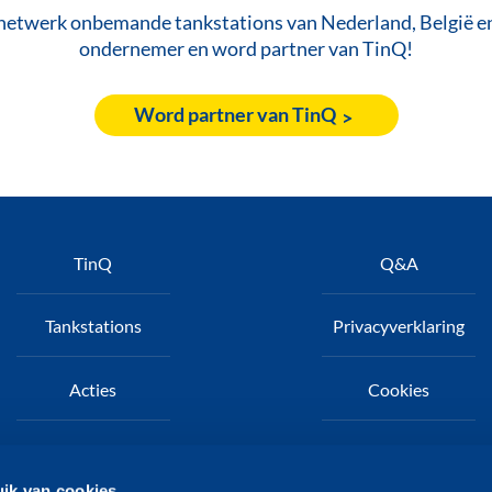
netwerk onbemande tankstations van Nederland, België en 
ondernemer en word partner van TinQ!
Word partner van TinQ
oet
TinQ
Q&A
Tankstations
Privacyverklaring
Acties
Cookies
Nieuws
TinQ zakelijk
ik van cookies