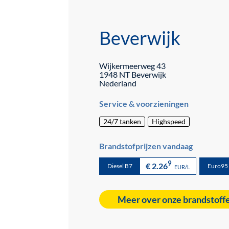
Beverwijk
Wijkermeerweg
43
1948 NT
Beverwijk
Nederland
Service & voorzieningen
24/7 tanken
Highspeed
Brandstofprijzen vandaag
9
€ 2.26
Diesel B7
Euro95
EUR/L
Meer over onze brandstoff