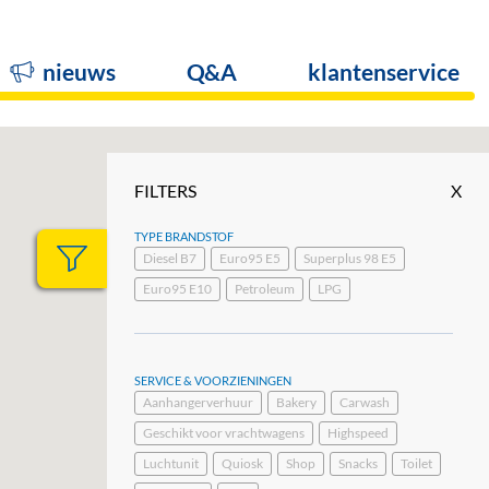
nieuws
Q&A
klantenservice
FILTERS
X
TYPE BRANDSTOF
Diesel B7
Euro95 E5
Superplus 98 E5
Euro95 E10
Petroleum
LPG
SERVICE & VOORZIENINGEN
Aanhangerverhuur
Bakery
Carwash
Geschikt voor vrachtwagens
Highspeed
Luchtunit
Quiosk
Shop
Snacks
Toilet