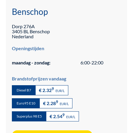
Benschop
Dorp
276A
3405 BL
Benschop
Nederland
Openingstijden
maandag - zondag:
6:00-22:00
Brandstofprijzen vandaag
9
€ 2.32
Diesel B7
EUR/L
9
€ 2.28
Euro95 E10
EUR/L
9
€ 2.54
Superplus 98 E5
EUR/L