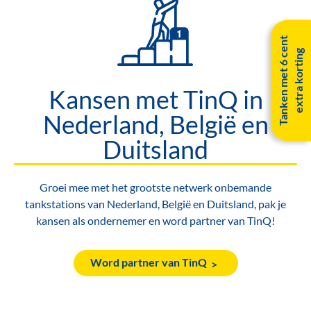
T
a
n
k
e
n
m
e
t
6
c
e
n
t
e
x
t
r
a
k
o
r
t
i
n
g
Kansen met TinQ in
Nederland, België en
Duitsland
Groei mee met het grootste netwerk onbemande
tankstations van Nederland, België en Duitsland, pak je
kansen als ondernemer en word partner van TinQ!
Word partner van TinQ