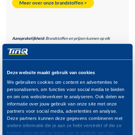
Meer over onze brandstoffen >
Aansprakelijkheid:
Brandstoffen en prijzen kunnen op elk
moment wijzigen zonder voorafgaande mededeling van TinQ
Nederland B.V. Alle prijzen zijn onder voorbehoud van
tekstfouten. Voor de gevolgen van tekstfouten wordt geen
aansprakelijkheid aanvaard. Bij tekstfouten is TinQ Nederland
Deze website maakt gebruik van cookies
B.V. niet verplicht het betreffende product of de betreffende
We gebruiken cookies om content en advertenties te
producten volgens de foutieve prijs/prijzen te leveren.
personaliseren, om functies voor social media te bieden
en om ons websiteverkeer te analyseren. Ook delen we
informatie over jouw gebruik van onze site met onze
partners voor social media, advertenties en analyse.
Deze partners kunnen deze gegevens combineren met
andere informatie die je aan ze hebt verstrekt of die ze
hebben verzameld op basis van je gebruik van hun
ZONDAG 23 AUGUSTUS