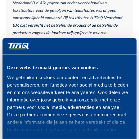
Nederland B.V. Alle prijzen zijn onder voorbehoud van
tekstfouten. Voor de gevolgen van tekstfouten wordt geen
aansprakelijkheid aanvaard. Bij tekstfouten is TinQ Nederland
B.V. niet verplicht het betreffende product of de betreffende
producten volgens de foutieve prijs/prijzen te leveren.
PROFITEER VAN DE TINQ
MAZZELDAGEN
Bekijk hier de komende
Deze website maakt gebruik van cookies
MAZZELDAGEN >
We gebruiken cookies om content en advertenties te
personaliseren, om functies voor social media te bieden
en om ons websiteverkeer te analyseren. Ook delen we
informatie over jouw gebruik van onze site met onze
partners voor social media, advertenties en analyse.
Deze partners kunnen deze gegevens combineren met
andere informatie die je aan ze hebt verstrekt of die ze
ZONDAG 23 AUGUSTUS
hebben verzameld op basis van je gebruik van hun
VAN 09.00 -19.00 UUR
services.