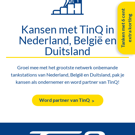
T
a
n
k
e
n
m
e
t
6
c
e
n
t
e
x
t
r
a
k
o
r
t
i
n
g
Kansen met TinQ in
Nederland, België en
Duitsland
Groei mee met het grootste netwerk onbemande
tankstations van Nederland, België en Duitsland, pak je
kansen als ondernemer en word partner van TinQ!
Word partner van TinQ