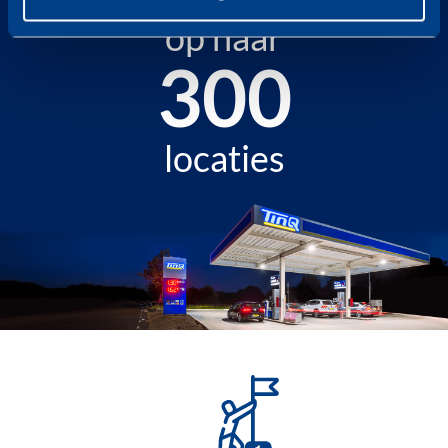
op naar
341
locaties