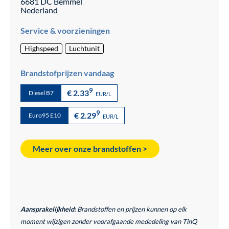
6681 DC
Bemmel
Nederland
Service & voorzieningen
Highspeed
Luchtunit
Brandstofprijzen vandaag
9
€ 2.33
Diesel B7
EUR/L
9
€ 2.29
Euro95 E10
EUR/L
Meer over onze brandstoffen >
Aansprakelijkheid:
Brandstoffen en prijzen kunnen op elk
moment wijzigen zonder voorafgaande mededeling van TinQ