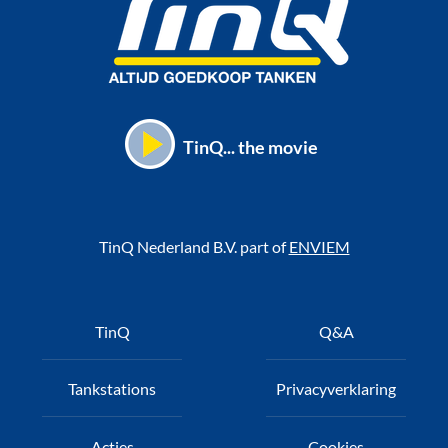
TinQ... the movie
TinQ Nederland B.V. part of
ENVIEM
Voet
TinQ
Q&A
Tankstations
Privacyverklaring
Acties
Cookies