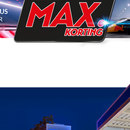
TUS
R