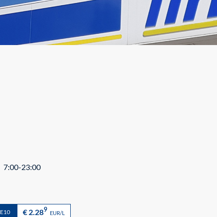
7:00-23:00
9
€ 2.28
 E10
EUR/L