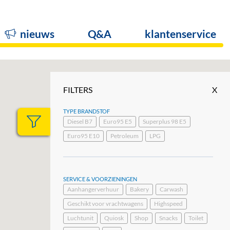
nieuws
Q&A
klantenservice
FILTERS
X
TYPE BRANDSTOF
Diesel B7
Euro95 E5
Superplus 98 E5
Euro95 E10
Petroleum
LPG
SERVICE & VOORZIENINGEN
Aanhangerverhuur
Bakery
Carwash
Geschikt voor vrachtwagens
Highspeed
Luchtunit
Quiosk
Shop
Snacks
Toilet