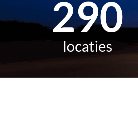
456
locaties