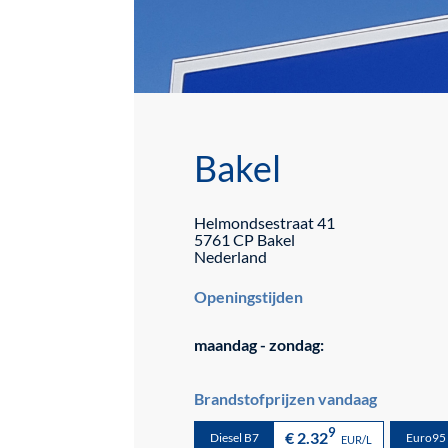
Bakel
Helmondsestraat
41
5761 CP
Bakel
Nederland
Openingstijden
maandag - zondag:
Brandstofprijzen vandaag
9
€ 2.32
Diesel B7
Euro95
EUR/L