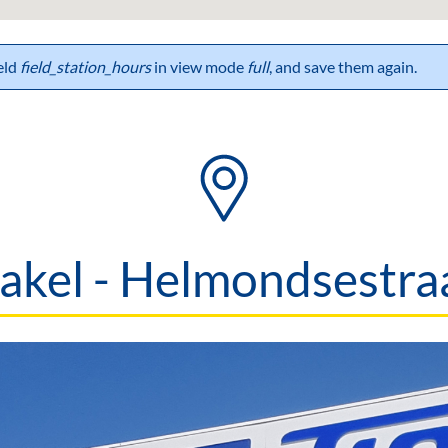
ield
field_station_hours
in view mode
full
, and save them again.
akel - Helmondsestra